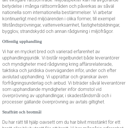
betydelse i många rättsområden och påverkas av såväl
nationella som internationella bestämmelser. Vi arbetar
kontinuerligt med miljöärenden i olika former, till exempel
tillståndsprövningar, vattenverksamhet, fastighetsbildningar,
bygglov, strandskydd och annan rådgivning i miljöfrågor.
Offentlig upphandling
Vi har en mycket bred och varierad erfarenhet av
upphandlingsjuridik. Vi bistår regelbundet både leverantörer
och myndigheter med rådgivning kring affärsrelaterade,
taktiska och juridiska överväganden inför, under och efter
avslutad upphandling. Vi upprättar och granskar även
förfrågningsunderlag och anbud. Vi biträder såväl leverantörer
som upphandlande myndigheter inför domstol vid
överprövning av upphandlingar, i skadeståndsmål och i
processer gällande överprövning av avtals giltighet.
Straffrätt och brottmål
Du har rätt till hjälp oavsett om du har blivit misstänkt för ett