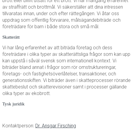
brott eller blivit utsatt för ett brott. Vi har mångårig erfarenhet
av straffrätt och brottmål. Vi säkerställer att dina intressen
tillvaratas innan, under och efter rättegången. Vi åtar oss
uppdrag som offentlig förvarare, målsägandebiträde och
företrädare för barn i både stora och små mål.
Skatterätt
Vi har lång erfarenhet av att biträda företag och dess
företrädare i olika typer av skatterättsliga frågor som kan upp
kan uppstå i såväl svensk som internationell kontext. Vi
biträder bland annat i frågor som rör omstruktureringar,
företags- och fastighetsöverlåtelser, transaktioner, och
generationsskiften. Vi biträder även i skatteprocesser rörande
skattebeslut och skatterevisioner samt i processer gällande
olika typer av ekobrott.
Tysk juridik
Kontaktperson:
Dr. Ansgar Firsching