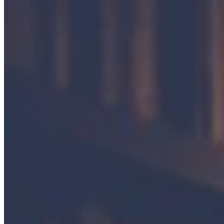
Om firman
Kontakt
Allmänna villkor