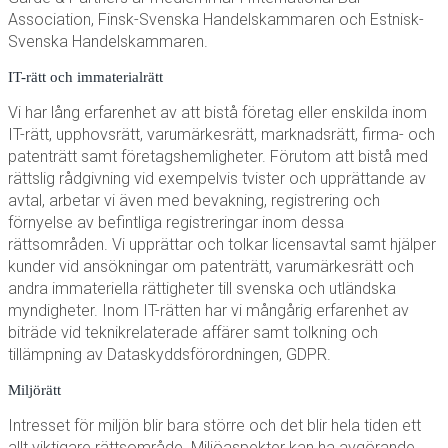
Association, Finsk-Svenska Handelskammaren och Estnisk-
Svenska Handelskammaren.
IT-rätt och immaterialrätt
Vi har lång erfarenhet av att bistå företag eller enskilda inom
IT-rätt, upphovsrätt, varumärkesrätt, marknadsrätt, firma- och
patenträtt samt företagshemligheter. Förutom att bistå med
rättslig rådgivning vid exempelvis tvister och upprättande av
avtal, arbetar vi även med bevakning, registrering och
förnyelse av befintliga registreringar inom dessa
rättsområden. Vi upprättar och tolkar licensavtal samt hjälper
kunder vid ansökningar om patenträtt, varumärkesrätt och
andra immateriella rättigheter till svenska och utländska
myndigheter. Inom IT-rätten har vi mångårig erfarenhet av
biträde vid teknikrelaterade affärer samt tolkning och
tillämpning av Dataskyddsförordningen, GDPR.
Miljörätt
Intresset för miljön blir bara större och det blir hela tiden ett
allt viktigare rättsområde. Miljöaspekter kan ha avgörande