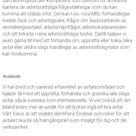
därmed erbjuda den kompetens som behövs för att kunna
hantera de arbetsrättsliga frågeställningar som du kan
komma att ställas inför. Det kan t.ex. röra MBL-förhandlingar
mellan fack och arbetsgivare, frågor om åsidosättande av
anställningsavtalet, arbetsmiljöfrågor, arbetsskadeärenden
och att biträda i rena arbetsrättsliga tvister. Därtill hjälper vi
även gärna till med att förhandla om, upprätta eller tolka olika
avtal eller andra slags handlingar av arbetsrättslig natur som
kan förekomma.
Avtalsrätt
Vi har bred och varierad erfarenhet av avtalsområdet och
hjälper till med att upprätta, förhandla och granska alla slags
avtal, såväl svenska som internationella. Vi vet också att det
ibland krävs mer än juridik för att lyckas ingå ett bra avtal.
Vårt fokus är att snabbt identifiera fördelar och risker för att
avtalet ska bli så framgångsrikt som möjligt för dig och din
verksamhet.