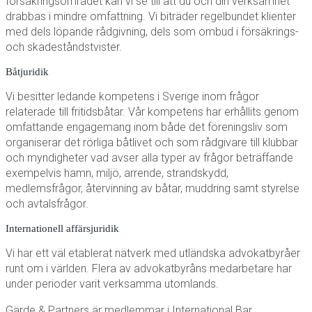
försäkringsområdet kan vi se till att du och din verksamhet
drabbas i mindre omfattning. Vi biträder regelbundet klienter
med dels löpande rådgivning, dels som ombud i försäkrings-
och skadeståndstvister.
Båtjuridik
Vi besitter ledande kompetens i Sverige inom frågor
relaterade till fritidsbåtar. Vår kompetens har erhållits genom
omfattande engagemang inom både det föreningsliv som
organiserar det rörliga båtlivet och som rådgivare till klubbar
och myndigheter vad avser alla typer av frågor beträffande
exempelvis hamn, miljö, arrende, strandskydd,
medlemsfrågor, återvinning av båtar, muddring samt styrelse
och avtalsfrågor.
Internationell affärsjuridik
Vi har ett väl etablerat nätverk med utländska advokatbyråer
runt om i världen. Flera av advokatbyråns medarbetare har
under perioder varit verksamma utomlands.
Gärde & Partners är medlemmar i International Bar