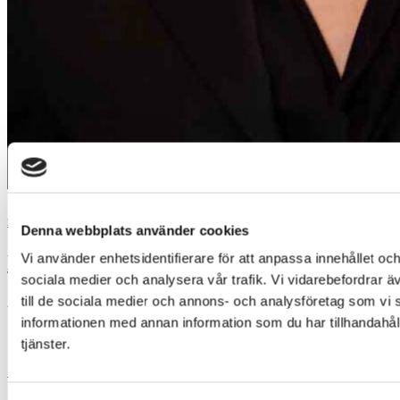
Biträdande jurist
Denna webbplats använder cookies
Vi använder enhetsidentifierare för att anpassa innehållet och
Lisa Thunvall
sociala medier och analysera vår trafik. Vi vidarebefordrar ä
till de sociala medier och annons- och analysföretag som vi
Affärsjuridik / Tvistelösning
informationen med annan information som du har tillhandahåll
tjänster.
administration