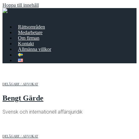
Hoppa till innehåll
Meny
Rättsområden
Medarbetare
Om firman
Kontakt
Allmänna villkor
DELÄGARE / ADVOKAT
Bengt Gärde
Svensk och internationell affärsjuridik
DELÄGARE / ADVOKAT