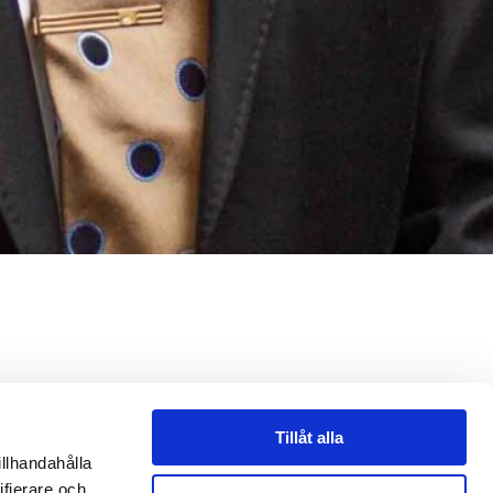
Tillåt alla
illhandahålla
ifierare och