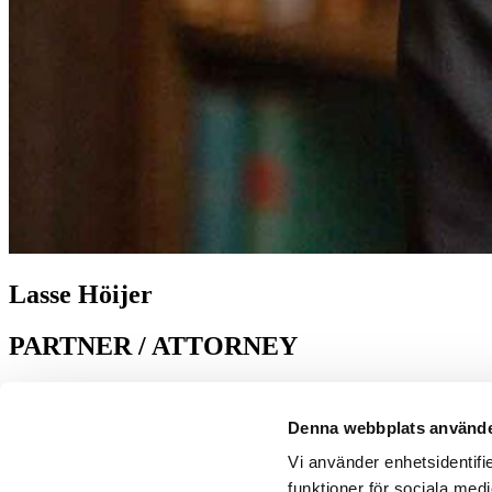
Lasse Höijer
PARTNER / ATTORNEY
lasse.hoijer@gardepartners.se
Denna webbplats använde
+46 (0)8-660 00 41
Vi använder enhetsidentifie
Areas of Expertise:
Swedish and international business law
funktioner för sociala medi